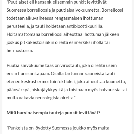
”Puutiaiset eli kansankielisemmin punkit levittävät
Suomessa borrelioosia ja puutiaisaivokuumetta. Borrelioosi
todetaan alkuvaiheessa rengasmaisen ihottuman
perusteella, ja tauti hoidetaan antibioottikuurilla.
Hoitamattomana borrelioosi aiheuttaa ihottuman jälkeen
joskus pitkäkestoisiakin oireita esimerkiksi iholla tai
hermostossa.
Puutiaisaivokuume taas on virustauti, joka oirehtii usein
ensin flunssan tapaan. Osalla tartunnan saaneista tauti
etenee keskushermostoinfektioksi, joka aiheuttaa kuumetta,
päänsärkyä, niskajäykkyyttä ja toisinaan myös halvauksia tai
muita vakavia neurologisia oireita.”
Mitä harvinaisempia tauteja punkit levittävät?
”Punkeista on löydetty Suomessa joukko myös muita