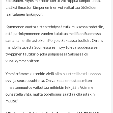
kosteuden. Myös mikrobin kierto voi riippua lämpötilasta.
Lisäksi ilmaston lämpeneminen voi vaikuttaa ötököiden
isäntälajien lajikirjoon.
Kymmenen vuotta sitten tehdyssä tutkimuksessa todettiin,
että parinkymmenen vuoden kuluttua meillä on Suomessa
samanlainen ilmasto kuin Pohjois-Saksassa tuolloin. On siis
mahdollista, että Suomessa esiintyy tulevaisuudessa sen
tyyppinen tautikirjo, joka pohjoisessa Saksassa oli
vuosikymmen sitten.
Ymmärrämme kuitenkin vielä aika puutteellisesti luonnon
syy- ja seuraussuhteita. On vaikeaa ennustaa, miten
ilmastonmuutos vaikuttaa mihinkin tekijään. Voimme
ounastella yhtä, mutta todellisuus saattaa olla jotakin
muuta.”