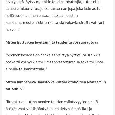
Hyttysistä löytyy muitakin taudinaiheuttajia, kuten niin
sanottu Inkoo-virus, jonka tartunnan jopa joka kolmas tai
neljäs suomalainen on saanut. Se aiheuttaa
keskushermostoinfektion kaltaisia vakavia oireita vain ani
harvoin.”
Miten hyttysten levittämiltä taudeilta voi suojautua?
”Suomen kesässä on hankalaa välttyä hyttysiltä. Kaikkia
ötököitä voi pyrkiä torjumaan vaatetuksella sekä torjunta-
aineilla tai karkotteilla. ”
Miten lämpenevä ilmasto vaikuttaa ötököiden levittämiin
tauteihin?
”Ilmasto vaikuttaa monien tautien esiintyvyyteen, sillä
ötökät vaativat lisääntyäkseen tietyn lämpötilan ja