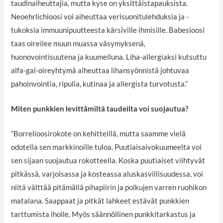
taudinaiheuttajia, mutta kyse on yksittäistapauksista.
Neoehrlichioosi voi aiheuttaa verisuonitulehduksia ja -
tukoksia immuunipuutteesta kärsiville ihmisille. Babesioosi
taas oireilee muun muassa väsymyksenä,
huonovointisuutena ja kuumeiluna. Liha-allergiaksi kutsuttu
alfa-gal-oireyhtymä aiheuttaa lihansyönnistä johtuvaa
pahoinvointia, ripulia, kutinaa ja allergista turvotusta.”
Miten punkkien levittämiltä taudeilta voi suojautua?
”Borrelioosirokote on kehitteillä, mutta saamme vielä
odotella sen markkinoille tuloa. Puutiaisaivokuumeelta voi
sen sijaan suojautua rokotteella. Koska puutiaiset viihtyvät
pitkässä, varjoisassa ja kosteassa aluskasvillisuudessa, voi
niitä välttää pitämällä pihapiirin ja polkujen varren ruohikon
matalana. Saappaat ja pitkät lahkeet estävät punkkien
tarttumista iholle. Myös säännöllinen punkkitarkastus ja