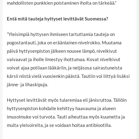
mahdollisten punkkien poistaminen iholta on tärkeää.”
Entä mitä tauteja hyttyset levittävät Suomessa?
”Yleisimpiä hyttysen ihmiseen tartuttamia tauteja on
pogostantauti, joka on eräänlainen nivelrokko. Muutama
päivä hyttysenpiston jälkeen nousee lämpö, nivelkivut
vaivaavat ja iholle ilmestyy ihottumaa. Kovat nivelkivut
voivat ajaa potilaan lääkäriin, ja neljäsosa sairastuneista
kärsii niistä vielä vuosienkin päästä. Tautiin voi liittyä lisäksi
jänne- ja lihaskipuja.
Hyttyset levittävät myös tularemiaa eli jänisruttoa. Tällöin
hyttysenpiston kohdalle kehittyy haavauma ja alueen
imusolmuke voi turvota. Tauti aiheuttaa myös kuumetta ja
muita yleisoireita, ja se voidaan hoitaa antibiootilla.