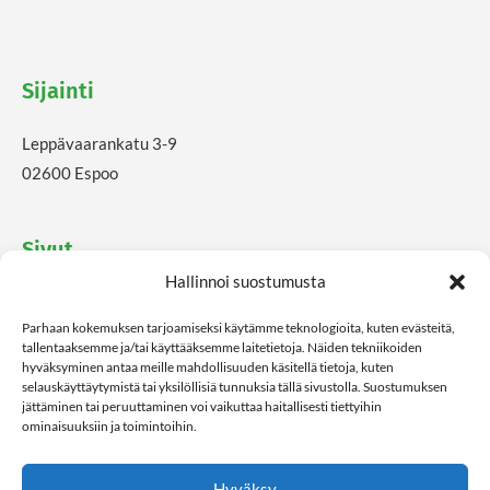
Sijainti
Leppävaarankatu 3-9
02600 Espoo
Sivut
Hallinnoi suostumusta
Ajankohtaista
Parhaan kokemuksen tarjoamiseksi käytämme teknologioita, kuten evästeitä,
Etusivu
tallentaaksemme ja/tai käyttääksemme laitetietoja. Näiden tekniikoiden
Evästekäytäntö (EU)
hyväksyminen antaa meille mahdollisuuden käsitellä tietoja, kuten
selauskäyttäytymistä tai yksilöllisiä tunnuksia tällä sivustolla. Suostumuksen
Palvelut
jättäminen tai peruuttaminen voi vaikuttaa haitallisesti tiettyihin
Rokotepiste
ominaisuuksiin ja toimintoihin.
Tarjoukset
Yhteystiedot
Hyväksy