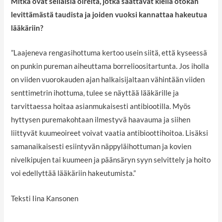
Mitkä ovat sellaisia oireita, jotka saattavat kieliä ötökän
levittämästä taudista ja joiden vuoksi kannattaa hakeutua
lääkäriin?
”Laajeneva rengasihottuma kertoo usein siitä, että kyseessä
on punkin pureman aiheuttama borrelioositartunta. Jos iholla
on viiden vuorokauden ajan halkaisijaltaan vähintään viiden
senttimetrin ihottuma, tulee se näyttää lääkärille ja
tarvittaessa hoitaa asianmukaisesti antibiootilla. Myös
hyttysen puremakohtaan ilmestyvä haavauma ja siihen
liittyvät kuumeoireet voivat vaatia antibioottihoitoa. Lisäksi
samanaikaisesti esiintyvän näppyläihottuman ja kovien
nivelkipujen tai kuumeen ja päänsäryn syyn selvittely ja hoito
voi edellyttää lääkäriin hakeutumista.”
Teksti Iina Kansonen