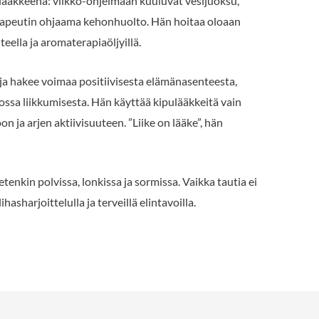
lääkkeenä: viikko-ohjelmaan kuuluvat vesijuoksu,
terapeutin ohjaama kehonhuolto. Hän hoitaa oloaan
ella ja aromaterapiaöljyillä.
a hakee voimaa positiivisesta elämänasenteesta,
ssa liikkumisesta. Hän käyttää kipulääkkeitä vain
n ja arjen aktiivisuuteen. ”Liike on lääke”, hän
 etenkin polvissa, lonkissa ja sormissa. Vaikka tautia ei
ihasharjoittelulla ja terveillä elintavoilla.