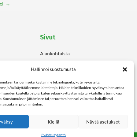
eli
→
Sivut
Ajankohtaista
Etusivu
Hallinnoi suostumusta
Evästekäytäntö (EU)
Palvelut
muksen tarjoamiseksi käytämme teknologioita, kuten evästeitä,
mme ja/tai käyttääksemme laitetietoja. Näiden tekniikoiden hyväksyminen antaa
Rokotepiste
lisuuden käsitellä tietoja, kuten selauskäyttäytymistä tai yksilöllisiä tunnuksia
Tarjoukset
lla. Suostumuksen jättäminen tai peruuttaminen voi vaikuttaa haitallisesti
inaisuuksiin ja toimintoihin.
Yhteystiedot
yväksy
Kiellä
Näytä asetukset
Evästekäytäntö