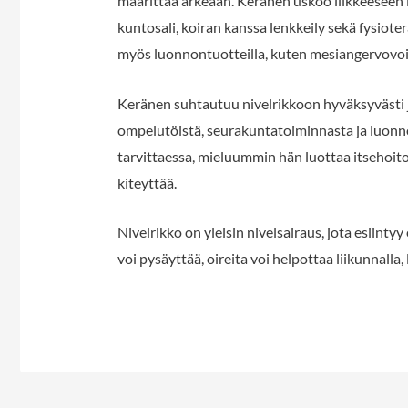
määrittää arkeaan. Keränen uskoo liikkeeseen 
kuntosali, koiran kanssa lenkkeily sekä fysio
myös luonnontuotteilla, kuten mesiangervovoite
Keränen suhtautuu nivelrikkoon hyväksyvästi j
ompelutöistä, seurakuntatoiminnasta ja luonno
tarvittaessa, mieluummin hän luottaa itsehoitoo
kiteyttää.
Nivelrikko on yleisin nivelsairaus, jota esiintyy
voi pysäyttää, oireita voi helpottaa liikunnalla, l