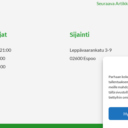
Seuraava Artikk
jat
Sijainti
-21:00
Leppävaarankatu 3-9
:00
02600 Espoo
:00
Parhaan koke
tallentaakse
meille mahdol
tällä sivusto
tiettyihin om
H