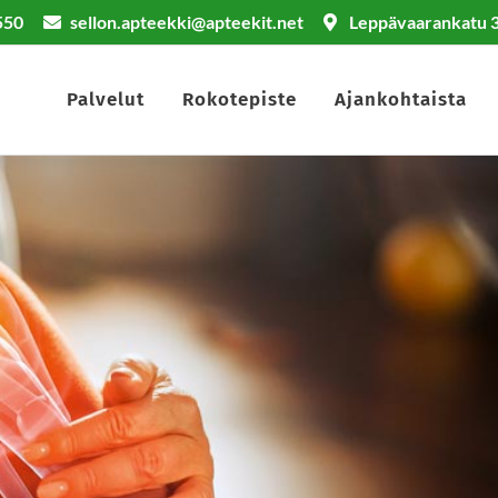
2550
sellon.apteekki@apteekit.net
Leppävaarankatu 3
Palvelut
Rokotepiste
Ajankohtaista